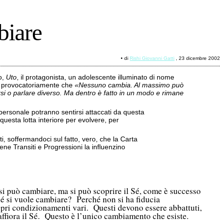
biare
• di
Rishi Giovanni Gatti
, 23 dicembre 200
o,
Uto
, il protagonista, un adolescente illuminato di nome
do provocatoriamente che
«Nessuno cambia. Al massimo può
rsi o parlare diverso. Ma dentro è fatto in un modo e rimane
ta personale potranno sentirsi attaccati da questa
questa lotta interiore per evolvere, per
, soffermandoci sul fatto, vero, che la Carta
ne Transiti e Progressioni la influenzino
si può cambiare, ma si può scoprire il Sé, come è successo
é si vuole cambiare? Perché non si ha fiducia
propri condizionamenti vari. Questi devono essere abbattuti,
 affiora il Sé. Questo è l’unico cambiamento che esiste.