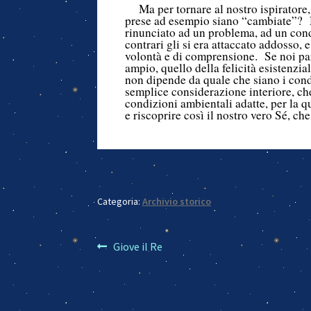
Ma per tornare al nostro ispiratore
prese ad esempio siano “cambiate”? 
rinunciato ad un problema, ad un cond
contrari gli si era attaccato addosso,
volontà e di comprensione. Se noi pa
ampio, quello della felicità esistenzia
non dipende da quale che siano i con
semplice considerazione interiore, che
condizioni ambientali adatte, per la q
e riscoprire così il nostro vero Sé, che
Categoria:
Archivio storico
Navigazione
Articolo
Giove il Re
precedente:
articoli