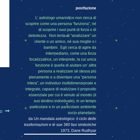
postfazione
L’ astrologo umanistico non cerca di
scoprire come una persona “funziona”, né
di scoprire i suoi punti di forza o di
debolezza. Non tenta di “analizzare” un
cliente o un amico, né sua moglie o i
bambini. Egli cerca di agire da
intermediario, come una forza
focalizzatrice, un interprete, la cui unica
funzione è quella di aiutare un’ altra
persona a realizzare sé stessa piú
pienamente e a diventare una “persona
intera”, un individuo multidimensionale e
integrato, capace di realizzare il proposito
essenziale per cui è venuto al mondo (il
suo destino individuale), in un tempo
particolare e in un particolare ambiente
to
socio-planetario.
da
Un mandala astrologico: il ciclo delle
trasformazioni e le sue 360 fasi simboliche
1973, Dane Rudhyar