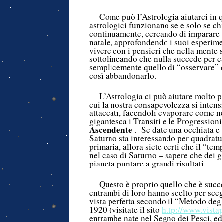
Come può l’Astrologia aiutarci in 
astrologici funzionano se e solo se chi
continuamente, cercando di imparare 
natale, approfondendo i suoi esperime
vivere con i pensieri che nella mente
sottolineando che nulla succede per ca
semplicemente quello di “osservare” 
così abbandonarlo.
L’Astrologia ci può aiutare molto 
cui la nostra consapevolezza si intens
attaccati, facendoli evaporare come n
gigantesca i Transiti e le Progression
Ascendente
. Se date una occhiata e 
Saturno sta interessando per quadratu
primaria, allora siete certi che il “t
nel caso di Saturno – sapere che dei g
pianeta puntare a grandi risultati.
Questo è proprio quello che è succe
entrambi di loro hanno scelto per sceg
vista perfetta secondo il “Metodo deg
1920 (visitate il sito
http://www.vistap
entrambe nate nel Segno dei Pesci, e