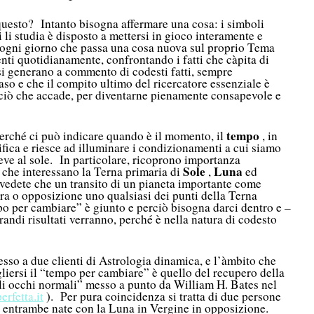
questo? Intanto bisogna affermare una cosa: i simboli
 li studia è disposto a mettersi in gioco interamente e
ogni giorno che passa una cosa nuova sul proprio Tema
nti quotidianamente, confrontando i fatti che càpita di
 si generano a commento di codesti fatti, sempre
so e che il compito ultimo del ricercatore essenziale è
ciò che accade, per diventarne pienamente consapevole e
tempo
perché ci può indicare quando è il momento, il
, in
ifica e riesce ad illuminare i condizionamenti a cui siamo
eve al sole. In particolare, ricoprono importanza
Sole
Luna
i che interessano la Terna primaria di
,
ed
vedete che un transito di un pianeta importante come
ra o opposizione uno qualsiasi dei punti della Terna
empo per cambiare” è giunto e perciò bisogna darci dentro e –
randi risultati verranno, perché è nella natura di codesto
sso a due clienti di Astrologia dinamica, e l’àmbito che
liersi il “tempo per cambiare” è quello del recupero della
li occhi normali” messo a punto da William H. Bates nel
erfetta.it
). Per pura coincidenza si tratta di due persone
d entrambe nate con la Luna in Vergine in opposizione.