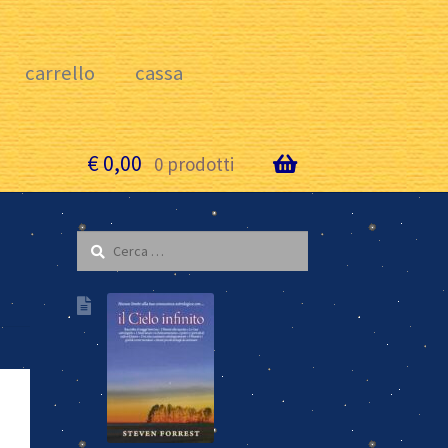
carrello
cassa
€
0,00
o
0 prodotti
Ricerca
per: