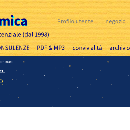
àmica
Profilo utente
negozio
tenziale (dal 1998)
ONSULENZE
PDF & MP3
convivialità
archivi
ambiare
tti
e