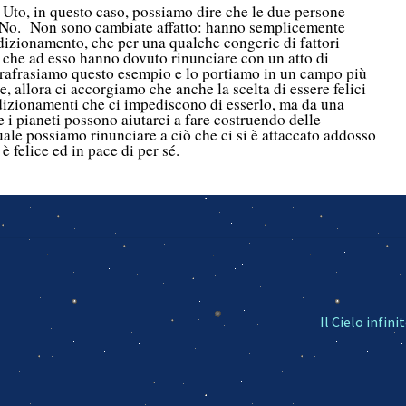
, Uto, in questo caso, possiamo dire che le due persone
No. Non sono cambiate affatto: hanno semplicemente
izionamento, che per una qualche congerie di fattori
 e che ad esso hanno dovuto rinunciare con un atto di
rafrasiamo questo esempio e lo portiamo in un campo più
le, allora ci accorgiamo che anche la scelta di essere felici
dizionamenti che ci impediscono di esserlo, ma da una
 i pianeti possono aiutarci a fare costruendo delle
uale possiamo rinunciare a ciò che ci si è attaccato addosso
 è felice ed in pace di per sé.
Articolo
Il Cielo infini
successivo: