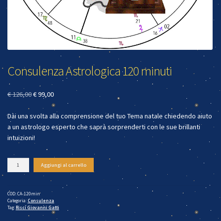
Consulenza Astrologica 120 minuti
Il
Il
€
126,00
€
99,00
prezzo
prezzo
Dài una svolta alla comprensione del tuo Tema natale chiedendo aiuto
originale
attuale
a un astrologo esperto che saprà sorprenderti con le sue brillanti
era:
è:
intuizioni!
€ 126,00.
€ 99,00.
Consulenza
Aggiungi al carrello
Astrologica
120
minuti
quantità
COD:
CA-120min
Categoria:
Consulenza
Tag:
Riscí Giovanni Gatti