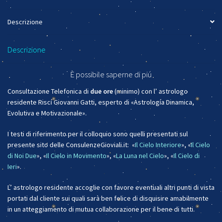
Descrizione
Descrizione
È possibile saperne di piú
Consultazione Telefonica di
due ore
(minimo) con l’ astrologo
residente Riscí Giovanni Gatti, esperto di «Astrología Dinamica,
Evolutiva e Motivazionale».
I testi di riferimento per il colloquio sono quelli presentati sul
presente sito delle ConsulenzeGioviali.it: «
Il Cielo Interiore
», «
Il Cielo
di Noi Due
», «
Il Cielo in Movimento
», «
La Luna nel Cielo
», «
Il Cielo di
Ieri
».
L’ astrologo residente accoglie con favore eventuali altri punti di vista
portati dal cliente sui quali sarà ben felice di disquisire amabilmente
in un atteggiamento di mutua collaborazione per il bene di tutti.