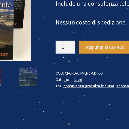
Include una consulenza tele
Nessun costo di spedizione.
Pentalogía
Aggiungi al carrello
Astrologica
2026
quantità
COD:
CI-CND-CIM-LNC-CDI-60
Categoria:
Libri
Tag:
consulenza gratuita inclusa
,
scont