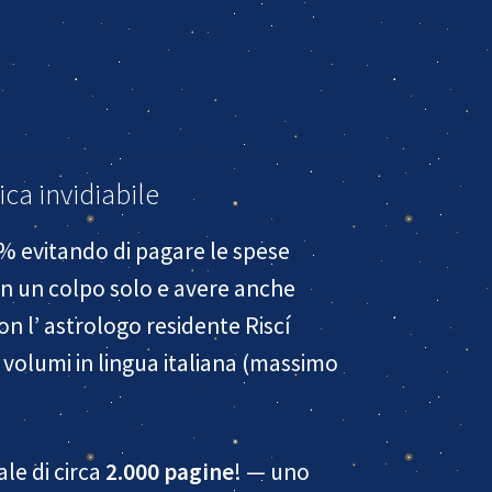
ca invidiabile
0% evitando di pagare le spese
in un colpo solo e avere anche
on l’ astrologo residente Riscí
i volumi in lingua italiana (massimo
le di circa
2.000 pagine
! — uno