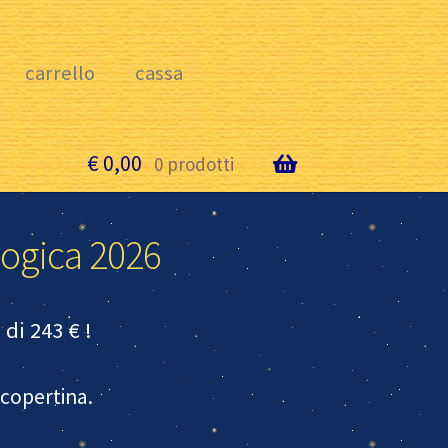
carrello
cassa
€
0,00
o
0 prodotti
logica 2026
di 243 € !
 copertina.