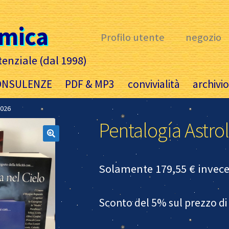
àmica
Profilo utente
negozio
tenziale (dal 1998)
ONSULENZE
PDF & MP3
convivialità
archivi
2026
Pentalogía Astro
Solamente 179,55 € invece 
Sconto del 5% sul prezzo di